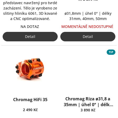
představec navržený pro tvrdé
zacházení. Tělo je vyrobeno ze
slitiny hliníku 6061, 3D kované
ø31,8mm | úhel 0° | délky
a CNC optimalizované.
31mm, 40mm, 50mm
NA DOTAZ
MOMENTÁLNĚ NEDOSTUPNÉ
Detail
Detail
TIP
Chromag Riza ø31,8 a
Chromag HiFi 35
35mm | úhel 0° | délky
2 490 Kč
32mm, 38mm, 45mm
3 890 Kč