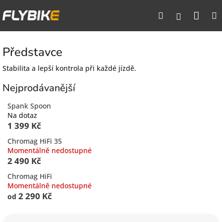
Přejít
Nák
Hledat
na
Přihlášen
obsah
koší
Představce
Stabilita a lepší kontrola při každé jízdě.
Nejprodávanější
Spank Spoon
Na dotaz
1 399 Kč
Chromag HiFi 35
Momentálně nedostupné
2 490 Kč
Chromag HiFi
Momentálně nedostupné
2 290 Kč
od
Ř