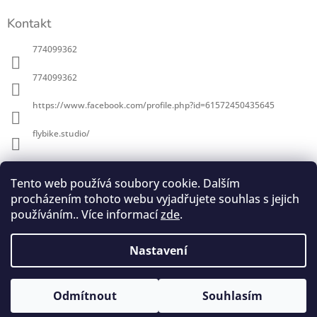
s
u
Kontakt
774099362
774099362
https://www.facebook.com/profile.php?id=61572450435645
flybike.studio/
Informace pro vás
Tento web používá soubory cookie. Dalším
procházením tohoto webu vyjadřujete souhlas s jejich
O Flybike
používáním.. Více informací
zde
.
Obchodní podmínky
Podmínky ochrany osobních údajů
Nastavení
Copyright 2026
Flybike studio
. Všechna práva
Vytvořil Shoptet
Odmítnout
Souhlasím
vyhrazena.