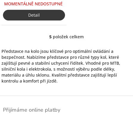
MOMENTÁLNĚ NEDOSTUPNÉ
Detail
5
položek celkem
O
v
l
Představce na kolo jsou klíčové pro optimální ovládání a
á
bezpečnost. Nabízíme představce pro různé typy kol, které
d
zajišťují pevné a stabilní uchycení řídítek. Vhodné pro MTB,
a
silniční kola i elektrokola, s možností výběru podle délky,
c
materiálu a úhlu sklonu. Kvalitní představce zajišťují lepší
í
kontrolu a komfort při jízdě.
p
r
v
Z
k
á
y
Přijímáme online platby
p
v
a
ý
p
t
i
í