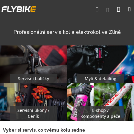
Přejít
Nák
Hledat
na
Přihlášen
obsah
koší
Profesionální servis kol a elektrokol ve Zlíně
Servisní balíčky
Mytí & detailing
Servisní úkony /
E-shop /
Ceník
Komponenty a péče
Vyber si servis, co tvému kolu sedne