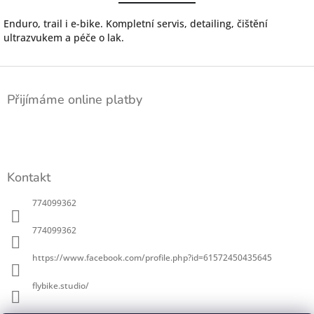
Enduro, trail i e-bike. Kompletní servis, detailing, čištění
ultrazvukem a péče o lak.
Z
á
Přijímáme online platby
p
a
t
í
Kontakt
774099362
774099362
https://www.facebook.com/profile.php?id=61572450435645
flybike.studio/