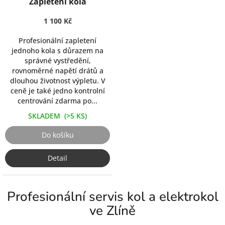
Zapletení kola
hodnocení
produktu
1 100 Kč
je
5,0
Profesionální zapletení
z
jednoho kola s důrazem na
5
správné vystředění,
hvězdiček.
rovnoměrné napětí drátů a
dlouhou životnost výpletu. V
ceně je také jedno kontrolní
centrování zdarma po...
SKLADEM
(>5 KS)
Do košíku
Detail
Profesionální servis kol a elektrokol
ve Zlíně