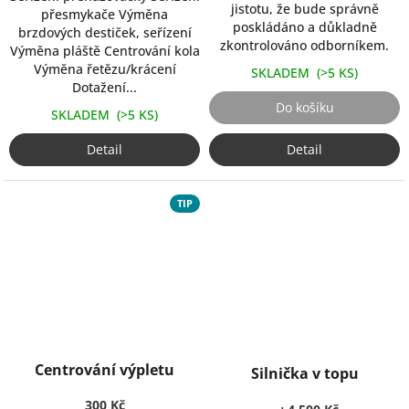
hvězdiček.
jistotu, že bude správně
přesmykače Výměna
poskládáno a důkladně
brzdových destiček, seřízení
zkontrolováno odborníkem.
Výměna pláště Centrování kola
Výměna řetězu/krácení
SKLADEM
(>5 KS)
Dotažení...
Do košíku
SKLADEM
(>5 KS)
Detail
Detail
TIP
Průměrné
Průměrné
Centrování výpletu
hodnocení
hodnocení
Silnička v topu
produktu
produktu
300 Kč
je
je