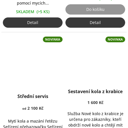
í
pomocí mycích...
Do košíku
n
SKLADEM
(>5 KS)
ě
Detail
Detail
NOVINKA
NOVINKA
Průměrné
Průměrné
Sestavení kola z krabice
hodnocení
hodnocení
Střední servis
produktu
produktu
1 600 Kč
je
je
2 100 Kč
5,0
od
5,0
Služba Nové kolo z krabice je
z
z
určena pro zákazníky, kteří
5
Mytí kola a mazání řetězu
5
obdrží nové kolo a chtějí mít
hvězdiček.
Seřízení přehazovačky Seřízení