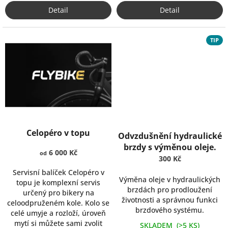
o
Detail
Detail
l
a
TIP
e
l
e
k
t
r
Průměrné
Průměrné
o
Celopéro v topu
hodnocení
hodnocení
Odvzdušnění hydraulické
k
produktu
produktu
brzdy s výměnou oleje.
6 000 Kč
je
o
od
je
300 Kč
5,0
5,0
l
Servisní balíček Celopéro v
z
z
Výměna oleje v hydraulických
v
topu je komplexní servis
5
5
brzdách pro prodloužení
určený pro bikery na
hvězdiček.
e
hvězdiček.
životnosti a správnou funkci
celoodpruženém kole. Kolo se
Z
brzdového systému.
celé umyje a rozloží, úroveň
l
mytí si můžete sami zvolit
SKLADEM
(>5 KS)