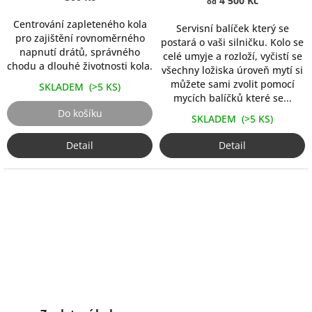
4 500 Kč
od
5,0
5,0
Centrování zapleteného kola
z
z
Servisní balíček který se
pro zajištění rovnoměrného
5
5
postará o vaši silničku. Kolo se
napnutí drátů, správného
hvězdiček.
hvězdiček.
celé umyje a rozloží, vyčistí se
chodu a dlouhé životnosti kola.
všechny ložiska úroveň mytí si
můžete sami zvolit pomocí
SKLADEM
(>5 KS)
mycích balíčků které se...
Do košíku
SKLADEM
(>5 KS)
Detail
Detail
Průměrné