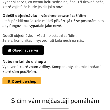
Vyber si servis, co tvému kolu sedne nejlépe. Tři úrovně péče,
které zajistí, že bude jezdit jako nové.
Odešli objednávku – všechno ostatní zařídím
Stačí pár kliknutí a kolo můžeš přivézt. Já už se postarám o to,
aby fungovalo a vypadalo jako nové.
Odešli objednávku – všechno ostatní zařídím.
Servis, komunikaci i vyzvednutí kola nech na nás.
🧰 Objednat servis
Nebo mrkni do e-shopu
Vybavení, které znám z dílny. Komponenty, chemie i nářadí,
které sám používám.
🛒 Otevřít e-shop
P
S čím vám nejčastěji pomáhám
r