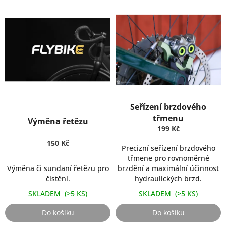
o
f
e
s
i
o
n
á
Průměrné
l
Seřízení brzdového
hodnocení
Průměrné
n
produktu
hodnocení
třmenu
Výměna řetězu
je
produktu
199 Kč
í
5,0
je
s
150 Kč
z
5,0
Precizní seřízení brzdového
e
5
z
třmene pro rovnoměrné
hvězdiček.
5
Výměna či sundaní řetězu pro
brzdění a maximální účinnost
r
hvězdiček.
čistění.
hydraulických brzd.
v
SKLADEM
(>5 KS)
SKLADEM
(>5 KS)
i
s
Do košíku
Do košíku
k