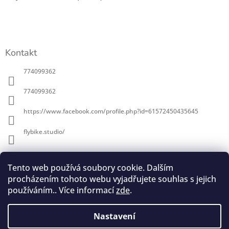
a
t
í
Kontakt
774099362
774099362
https://www.facebook.com/profile.php?id=61572450435645
flybike.studio/
Informace pro vás
Tento web používá soubory cookie. Dalším
procházením tohoto webu vyjadřujete souhlas s jejich
O Flybike
používáním.. Více informací
zde
.
Obchodní podmínky
Podmínky ochrany osobních údajů
Nastavení