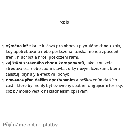
Twitter
Facebook
Popis
Výměna ložiska
je klíčová pro obnovu plynulého chodu kola,
kdy opotřebovaná nebo poškozená ložiska mohou způsobit
tření, hlučnost a hrozí poškození rámu.
Zajištění správného chodu komponentů
, jako jsou kola,
středová osa nebo zadní stavba, díky novým ložiskům, která
zajišťují plynulý a efektivní pohyb.
Prevence před dalším opotřebením
a poškozením dalších
částí, které by mohly být ovlivněny špatně fungujícími ložisky,
což by mohlo vést k nákladnějším opravám.
Z
á
Přijímáme online platby
p