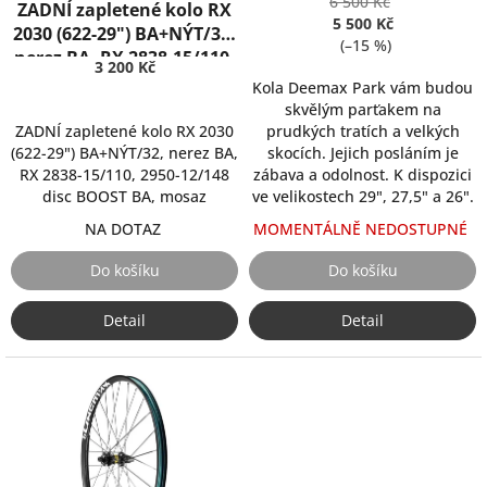
SRAM XD (R00030305)
6 500 Kč
ZADNÍ zapletené kolo RX
t
5 500 Kč
2030 (622-29") BA+NÝT/32,
ů
(–15 %)
nerez BA, RX 2838-15/110,
3 200 Kč
2950-12/148 disc BOOST
Kola Deemax Park vám budou
BA, mosaz
skvělým parťakem na
ZADNÍ zapletené kolo RX 2030
prudkých tratích a velkých
(622-29") BA+NÝT/32, nerez BA,
skocích. Jejich posláním je
RX 2838-15/110, 2950-12/148
zábava a odolnost. K dispozici
disc BOOST BA, mosaz
ve velikostech 29", 27,5" a 26".
NA DOTAZ
MOMENTÁLNĚ NEDOSTUPNÉ
Do košíku
Do košíku
Detail
Detail