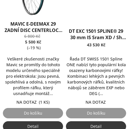
MAVIC E-DEEMAX 29
ZADNÍ DISC CENTERLOCK
DT EXC 1501 SPLINE® 29
BOOST MICRO SPLINE
6 800 Kč
30 mm IS Sram XD / Sh
5 500 Kč
12sp DEG 90z
43 530 Kč
(–19 %)
Veškeré zkušenosti značky
Řada DT SWISS 1501 Spline
Mavic se promítly do tohoto
ONE nabízí tyto populární kola
modelu určeného speciálně
osazeny karbonovými ráfky!
pro elektrokola: jsou pevná,
Kombinaci lehkých a pevných
spolehlivá a odolná, s novým
karbonových ráfků, kvalitních
profilem ráfku, který
nábojů se záběrem EXP nebo
usnadňuje montáž...
DEG (...
NA DOTAZ
(1 KS)
NA DOTAZ
Do košíku
Do košíku
Detail
Detail