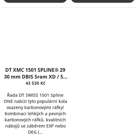
DT XMC 1501 SPLINE® 29
30 mm DBIS Sram XD / Sh
12sp DEG 90z
43 530 Kč
Řada DT SWISS 1501 Spline
ONE nabízí tyto populární kola
osazeny karbonovými ráfky!
Kombinaci lehkých a pevných
karbonových ráfků, kvalitních
nábojů se záběrem EXP nebo
DEG (...