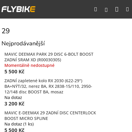
Přejít
Nák
Hledat
na
Přihlášen
obsah
koší
29
Nejprodávanější
MAVIC DEEMAX PARK 29 DISC 6-BOLT BOOST
ZADNÍ SRAM XD (R00030305)
Momentálně nedostupné
5 500 Kč
ZADNÍ zapletené kolo RX 2030 (622-29")
BA+NÝT/32, nerez BA, RX 2838-15/110, 2950-
12/148 disc BOOST BA, mosaz
Na dotaz
3 200 Kč
MAVIC E-DEEMAX 29 ZADNÍ DISC CENTERLOCK
BOOST MICRO SPLINE
Na dotaz
(1 ks)
5 500 Kč