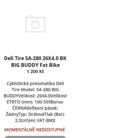
V
d
ý
u
p
k
i
t
s
ů
p
r
o
d
Deli Tire SA-280 26X4.0 BK
u
BIG BUDDY Fat Bike
k
1 200 Kč
t
ů
Cyklistická pneumatika Deli
Tire Model: SA-280 BIG
BUDDYVelikost: 26X4.0Velikost
ETRTO (mm): 100-559Barva:
ČERNÁReflexní pásek:
ŽádnýTyp: DrátováTlak (Bar):
2,0Určení: FAT-BIKE
MOMENTÁLNĚ NEDOSTUPNÉ