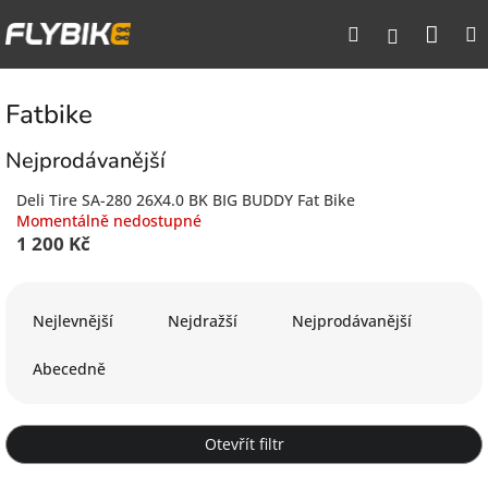
Přejít
Nák
Hledat
na
Přihlášen
obsah
koší
Fatbike
Nejprodávanější
Deli Tire SA-280 26X4.0 BK BIG BUDDY Fat Bike
Momentálně nedostupné
1 200 Kč
Ř
a
Nejlevnější
Nejdražší
Nejprodávanější
z
e
Abecedně
n
í
p
Otevřít filtr
r
o