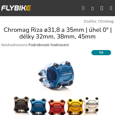
Přejít
Nák
Hledat
na
Přihlášen
obsah
koší
Značka:
Chromag
Chromag Riza ø31,8 a 35mm | úhel 0° |
délky 32mm, 38mm, 45mm
Průměrné
Neohodnoceno
Podrobnosti hodnocení
hodnocení
TIP
produktu
je
0,0
z
5
hvězdiček.