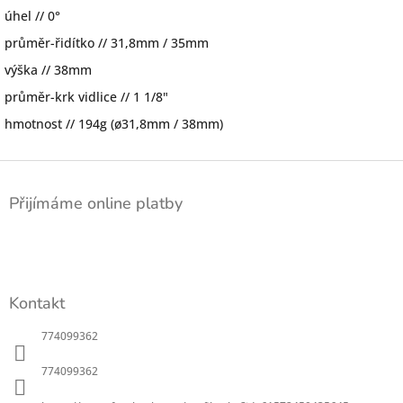
úhel // 0°
průměr-řidítko // 31,8mm / 35mm
výška // 38mm
průměr-krk vidlice // 1 1/8"
hmotnost // 194g (ø31,8mm / 38mm)
Z
á
Přijímáme online platby
p
a
t
í
Kontakt
774099362
774099362