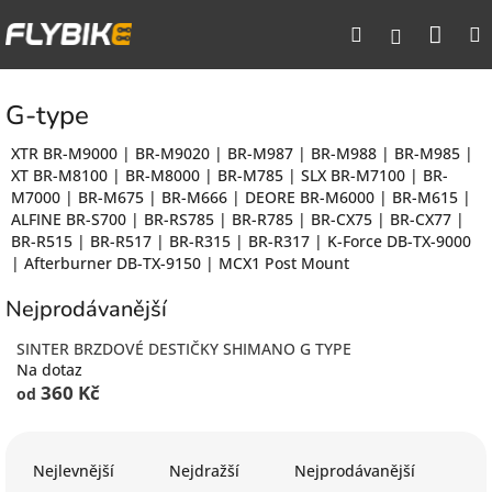
Přejít
Nák
Hledat
na
Přihlášen
obsah
koší
G-type
XTR BR-M9000 | BR-M9020 | BR-M987 | BR-M988 | BR-M985 |
XT BR-M8100 | BR-M8000 | BR-M785 | SLX BR-M7100 | BR-
M7000 | BR-M675 | BR-M666 | DEORE BR-M6000 | BR-M615 |
ALFINE BR-S700 | BR-RS785 | BR-R785 | BR-CX75 | BR-CX77 |
BR-R515 | BR-R517 | BR-R315 | BR-R317 | K-Force DB-TX-9000
| Afterburner DB-TX-9150 | MCX1 Post Mount
Nejprodávanější
SINTER BRZDOVÉ DESTIČKY SHIMANO G TYPE
Na dotaz
360 Kč
od
Ř
a
Nejlevnější
Nejdražší
Nejprodávanější
z