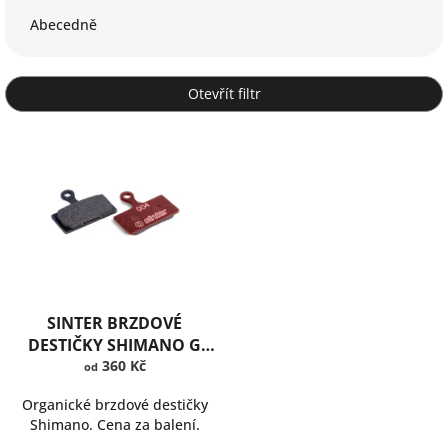
e
Abecedně
n
í
p
Otevřít filtr
r
o
V
d
ý
u
p
k
i
t
s
ů
p
r
o
d
SINTER BRZDOVÉ
u
DESTIČKY SHIMANO G
k
TYPE
360 Kč
od
t
ů
Organické brzdové destičky
Shimano. Cena za balení.