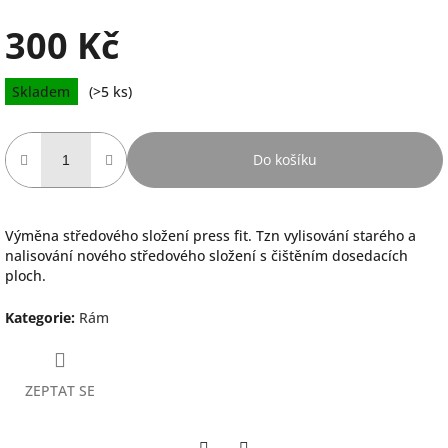
300 Kč
Měrná
Skladem
(>5 ks)
cena:
Do košíku
Výměna středového složení press fit. Tzn vylisování starého a
nalisování nového středového složení s čištěním dosedacích
ploch.
Kategorie
:
Rám
ZEPTAT SE