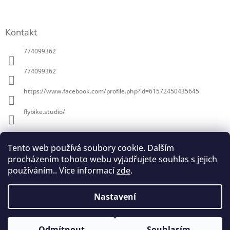
t
í
Kontakt
774099362
774099362
https://www.facebook.com/profile.php?id=61572450435645
flybike.studio/
Informace pro vás
Tento web používá soubory cookie. Dalším
procházením tohoto webu vyjadřujete souhlas s jejich
O Flybike
používáním.. Více informací
zde
.
Obchodní podmínky
Podmínky ochrany osobních údajů
Nastavení
Copyright 2026
Flybike studio
. Všechna práva
Vytvořil Shoptet
Odmítnout
Souhlasím