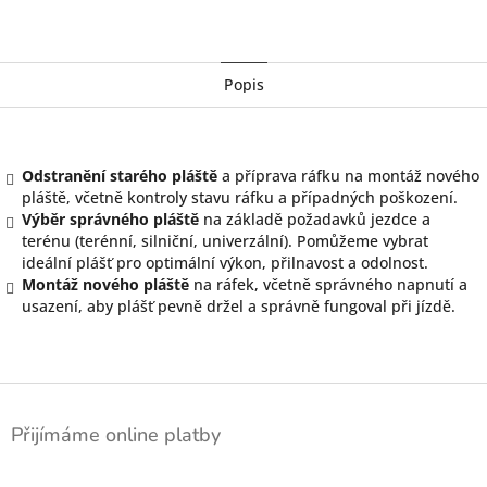
Twitter
Facebook
Popis
Odstranění starého pláště
a příprava ráfku na montáž nového
pláště, včetně kontroly stavu ráfku a případných poškození.
Výběr správného pláště
na základě požadavků jezdce a
terénu (terénní, silniční, univerzální). Pomůžeme vybrat
ideální plášť pro optimální výkon, přilnavost a odolnost.
Montáž nového pláště
na ráfek, včetně správného napnutí a
usazení, aby plášť pevně držel a správně fungoval při jízdě.
Z
á
Přijímáme online platby
p
a