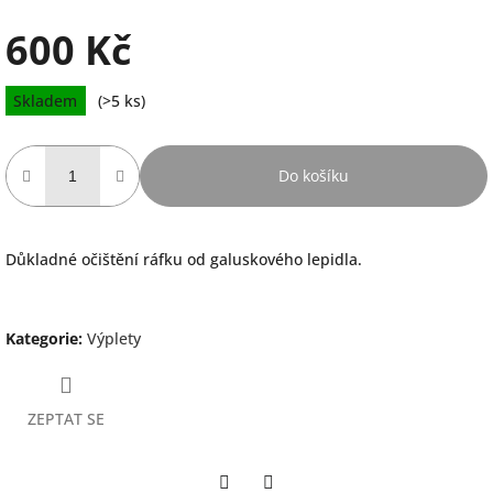
600 Kč
Měrná
Skladem
(>5 ks)
cena:
Do košíku
Důkladné očištění ráfku od galuskového lepidla.
Kategorie
:
Výplety
ZEPTAT SE