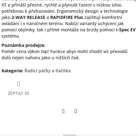
XT a přináší přesné, rychlé a plynulé řazení s nízkou silou
potřebnou k přehazování. Ergonomický design a technologie
jako
2-WAY RELEASE
a
RAPIDFIRE Plus
zajišťují komfortní
ovládání i v náročném terénu. Nabízí varianty uchycení jak
pomocí objímky, tak i přímé montáže na brzdy pomocí
I-Spec EV
systému.
Poznámka prodejce:
Poměr cena výkon top! Funkce abys mohl zhodit víc převodů
dolů nejen nahoru jako u nižších řad.
Kategorie
:
Řadící páčky a tlačítka
ZEPTAT SE
Twitter
Facebook