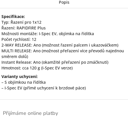
Popis
Specifikace:
Typ: Řazení pro 1x12
Řazení: RAPIDFIRE Plus
Možnosti montáže: I-Spec EV, objímka na řídítka
Počet rychlostí: 12
2-WAY RELEASE: Ano (možnost řazení palcem i ukazováčkem)
MULTI RELEASE: Ano (možnost přeřazení více převodů najednou
směrem dolů)
Instant Release: Ano (okamžité přeřazení po zmáčknutí)
Hmotnost: cca 120 g (I-Spec EV verze)
Varianty uchycení:
– S objímkou na řídítka
– I-Spec EV (přímé uchycení k brzdové páce)
Z
á
Přijímáme online platby
p
a
t