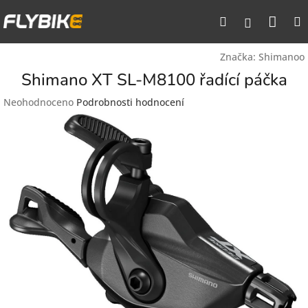
Přejít
Nák
Hledat
na
Přihlášen
obsah
koší
Značka:
Shimanoo
Shimano XT SL-M8100 řadící páčka
Průměrné
Neohodnoceno
Podrobnosti hodnocení
hodnocení
produktu
je
0,0
z
5
hvězdiček.