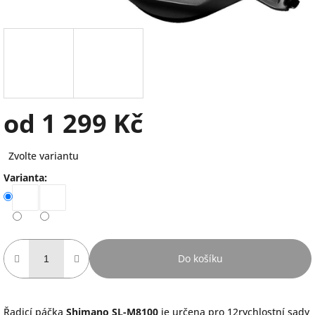
od
1 299 Kč
Měrná
Zvolte variantu
cena:
Varianta:
Do košíku
Řadicí páčka
Shimano SL-M8100
je určena pro 12rychlostní sady