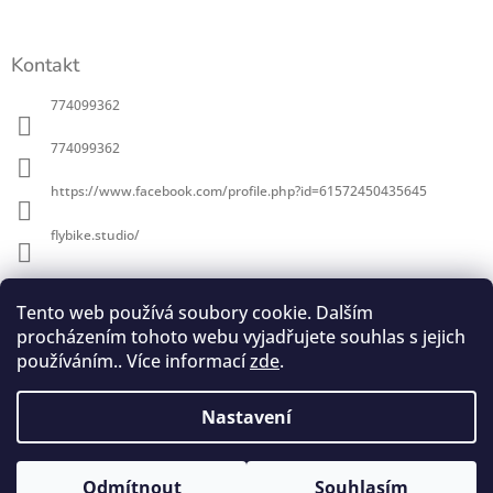
í
Kontakt
774099362
774099362
https://www.facebook.com/profile.php?id=61572450435645
flybike.studio/
Informace pro vás
Tento web používá soubory cookie. Dalším
procházením tohoto webu vyjadřujete souhlas s jejich
O Flybike
používáním.. Více informací
zde
.
Obchodní podmínky
Podmínky ochrany osobních údajů
Nastavení
Copyright 2026
Flybike studio
. Všechna práva
Vytvořil Shoptet
Odmítnout
Souhlasím