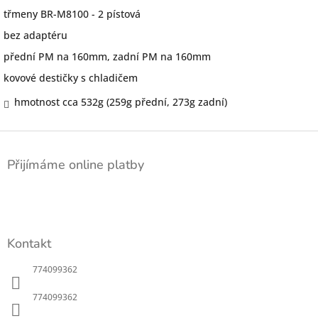
třmeny BR-M8100 - 2 pístová
bez adaptéru
přední PM na 160mm, zadní PM na 160mm
kovové destičky s chladičem
hmotnost cca 532g (259g přední, 273g zadní)
Z
á
Přijímáme online platby
p
a
t
í
Kontakt
774099362
774099362