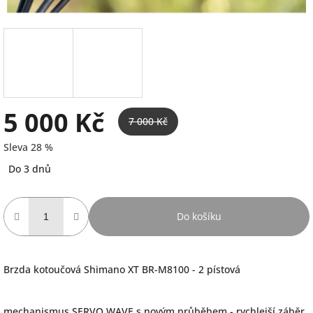
5 000 Kč
7 000 Kč
Sleva 28 %
Měrná
Do 3 dnů
cena:
Do košíku
Brzda kotoučová Shimano XT BR-M8100 - 2 pístová
mechanismus SERVO WAVE s novým průběhem - rychlejší záběr,