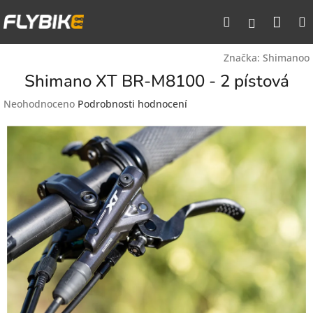
Přejít
Nák
Hledat
na
Přihlášen
obsah
koší
Značka:
Shimanoo
Shimano XT BR-M8100 - 2 pístová
Průměrné
Neohodnoceno
Podrobnosti hodnocení
hodnocení
produktu
je
0,0
z
5
hvězdiček.