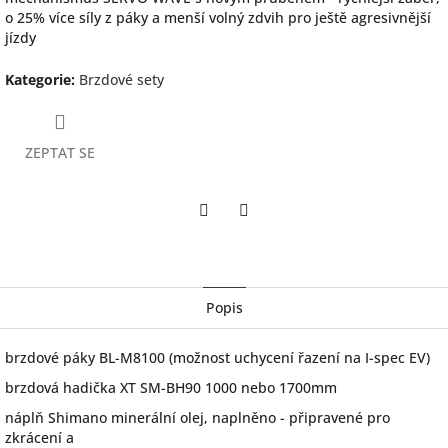
o 25% více síly z páky a menší volný zdvih pro ještě agresivnější
jízdy
Kategorie
:
Brzdové sety
ZEPTAT SE
Twitter
Facebook
Popis
brzdové páky BL-M8100 (možnost uchycení řazení na I-spec EV)
brzdová hadička XT SM-BH90 1000 nebo 1700mm
náplň Shimano minerální olej, naplněno - připravené pro
zkrácení a