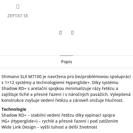
ZEPTAT SE
Twitter
Facebook
Popis
Shimano SLX M7100 je navržena pro bezproblémovou spolupráci
s 1×12 systémy a technologiemi Hyperglide+. Díky systému
Shadow RD+ s aretační spojkou minimalizuje rázy řetězu a
zajišťuje tiché a přesné řazení i v náročných pasážích. Vylepšená
konstrukce zvyšuje vedení řetězu a zároveň snižuje hlučnost.
Technologie
Shadow RD+ – stabilní vedení řetězu díky vypínací spojce
HG+ (Hyperglide+) – rychlé a přesné řazení i pod zatížením
Wide Link Design – vyšší tuhost a delší životnost