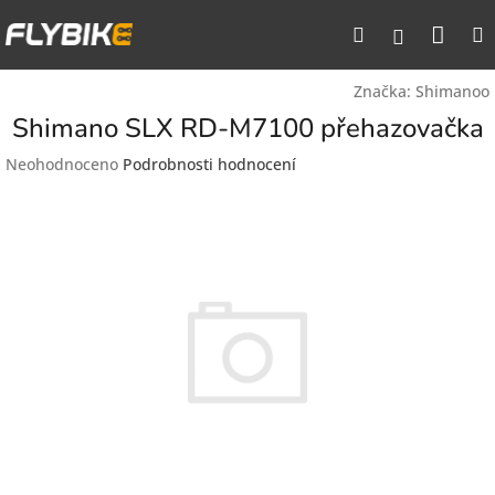
Přejít
Nák
Hledat
na
Přihlášen
obsah
koší
Značka:
Shimanoo
Shimano SLX RD-M7100 přehazovačka
Průměrné
Neohodnoceno
Podrobnosti hodnocení
hodnocení
produktu
je
0,0
z
5
hvězdiček.