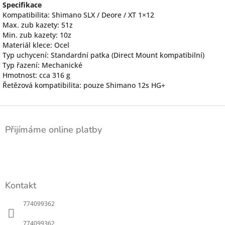
Specifikace
Kompatibilita: Shimano SLX / Deore / XT 1×12
Max. zub kazety: 51z
Min. zub kazety: 10z
Materiál klece: Ocel
Typ uchycení: Standardní patka (Direct Mount kompatibilní)
Typ řazení: Mechanické
Hmotnost: cca 316 g
Řetězová kompatibilita: pouze Shimano 12s HG+
Z
á
Přijímáme online platby
p
a
t
í
Kontakt
774099362
774099362