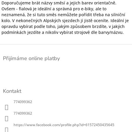
Doporučujeme brát názvy směsí a jejich barev orientačně.
Ovšem - fialová je ideální a správná pro e-biky, ale to
neznamená, že si tuto směs nemůžete pořídit třeba na silniční
kolo. V nekonečných Alpských sjezdech jí jistě oceníte. Ideální je
opravdu vybírat podle toho, jakým způsobem brzdíte, v jakých
podmínkách jezdíte a nikoliv vybírat strojově dle barvy/názvu.
Z
á
Přijímáme online platby
p
a
t
í
Kontakt
774099362
774099362
https://www.facebook.com/profile.php?id=61572450435645