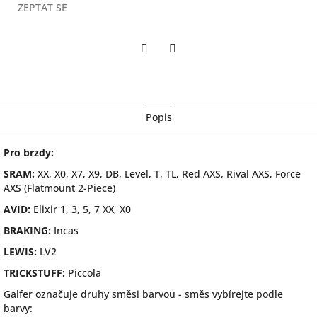
ZEPTAT SE
Twitter
Facebook
Popis
Pro brzdy:
SRAM:
XX, X0, X7, X9, DB, Level, T, TL, Red AXS, Rival AXS, Force
AXS (Flatmount 2-Piece)
AVID:
Elixir 1, 3, 5, 7 XX, X0
BRAKING:
Incas
LEWIS:
LV2
TRICKSTUFF:
Piccola
Galfer označuje druhy směsi barvou - směs vybírejte podle
barvy: