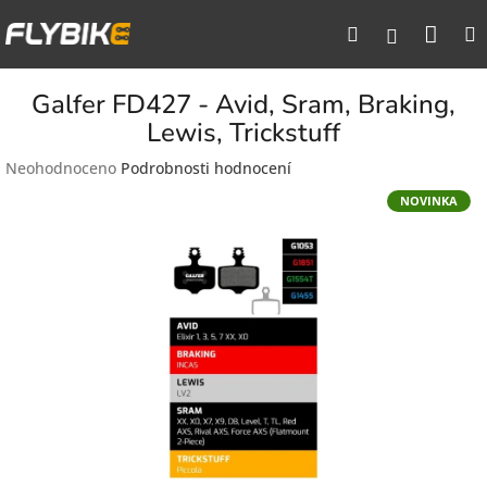
Přejít
Nák
Hledat
na
Přihlášen
obsah
koší
Galfer FD427 - Avid, Sram, Braking,
Lewis, Trickstuff
Průměrné
Neohodnoceno
Podrobnosti hodnocení
hodnocení
NOVINKA
produktu
je
0,0
z
5
hvězdiček.