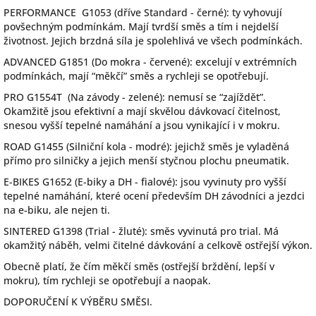
PERFORMANCE G1053 (dříve Standard - černé): ty vyhovují
povšechným podmínkám. Mají tvrdší směs a tím i nejdelší
životnost. Jejich brzdná síla je spolehlivá ve všech podmínkách.
ADVANCED G1851 (Do mokra - červené): excelují v extrémních
podmínkách, mají “měkčí” směs a rychleji se opotřebují.
PRO G1554T (Na závody - zelené): nemusí se “zajíždět”.
Okamžitě jsou efektivní a mají skvělou dávkovací čitelnost,
snesou vyšší tepelné namáhání a jsou vynikající i v mokru.
ROAD G1455 (Silniční kola - modré): jejichž směs je vyladěná
přímo pro silničky a jejich menší styčnou plochu pneumatik.
E-BIKES G1652 (E-biky a DH - fialové): jsou vyvinuty pro vyšší
tepelné namáhání, které ocení především DH závodníci a jezdci
na e-biku, ale nejen ti.
SINTERED G1398 (Trial - žluté): směs vyvinutá pro trial. Má
okamžitý náběh, velmi čitelné dávkování a celkově ostřejší výkon.
Obecně platí, že čím měkčí směs (ostřejší brždění, lepší v
mokru), tím rychleji se opotřebují a naopak.
DOPORUČENÍ K VÝBĚRU SMĚSI.