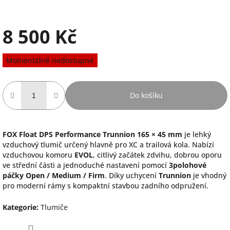
8 500 Kč
Měrná
Momentálně nedostupné
cena:
Do košíku
FOX Float DPS Performance Trunnion 165 × 45 mm
je lehký
vzduchový tlumič určený hlavně pro XC a trailová kola. Nabízí
vzduchovou komoru
EVOL
, citlivý začátek zdvihu, dobrou oporu
ve střední části a jednoduché nastavení pomocí
3polohové
páčky Open / Medium / Firm
. Díky uchycení
Trunnion
je vhodný
pro moderní rámy s kompaktní stavbou zadního odpružení.
Kategorie
:
Tlumiče