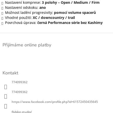
Nastavení komprese:
3 polohy – Open / Medium / Firm
Nastavení odskoku:
ano
Možnost ladění progresivity:
pomocí volume spacerů
Vhodné použití:
XC / downcountry / trail
Povrchová úprava:
černá Performance série bez Kashimy
Z
á
Přijímáme online platby
p
a
t
í
Kontakt
774099362
774099362
https://www.facebook.com/profile.php?id=61572450435645
flybike.studio/