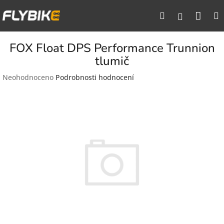
Přejít
Nák
Hledat
na
Přihlášen
obsah
koší
FOX Float DPS Performance Trunnion
tlumič
Průměrné
Neohodnoceno
Podrobnosti hodnocení
hodnocení
produktu
je
0,0
z
5
hvězdiček.