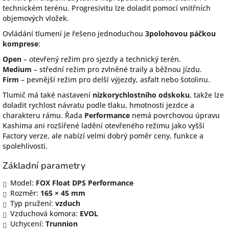
technickém terénu. Progresivitu lze doladit pomocí vnitřních
objemových vložek.
Ovládání tlumení je řešeno jednoduchou
3polohovou páčkou
komprese
:
Open
– otevřený režim pro sjezdy a technický terén.
Medium
– střední režim pro zvlněné traily a běžnou jízdu.
Firm
– pevnější režim pro delší výjezdy, asfalt nebo šotolinu.
Tlumič má také nastavení
nízkorychlostního odskoku
, takže lze
doladit rychlost návratu podle tlaku, hmotnosti jezdce a
charakteru rámu. Řada
Performance
nemá povrchovou úpravu
Kashima ani rozšířené ladění otevřeného režimu jako vyšší
Factory verze, ale nabízí velmi dobrý poměr ceny, funkce a
spolehlivosti.
Základní parametry
Model:
FOX Float DPS Performance
Rozměr:
165 × 45 mm
Typ pružení:
vzduch
Vzduchová komora:
EVOL
Uchycení:
Trunnion