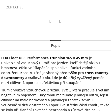
ZEPTAT SE
Twitter
Facebook
Popis
FOX Float DPS Performance Trunnion 165 × 45 mm
je
univerzální vzduchový tlumič pro jezdce, kteří chtějí nízkou
hmotnost, efektivní šlapání a spolehlivou funkci zadního
odpružení. Konstrukčně je vhodný především pro
cross-country,
downcountry a trailová kola
, kde je důležitý vyvážený poměr
mezi citlivostí, oporou a efektivitou při stoupání.
Tlumič využívá vzduchovou pružinu
EVOL
, která pracuje s větším
negativním objemem. Díky tomu má tlumič jemnější odtrh, lepší
citlivost na malé nerovnosti a plynulejší začátek zdvihu.
Současně si drží dostatečnou oporu ve střední části chodu, takže
se kolo při šlapání zbytečně nepropadá a zůstává čitelné i v