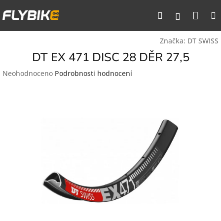
Přejít
Nák
Hledat
na
Přihlášen
obsah
koší
Značka:
DT SWISS
DT EX 471 DISC 28 DĚR 27,5
Průměrné
Neohodnoceno
Podrobnosti hodnocení
hodnocení
produktu
je
0,0
z
5
hvězdiček.