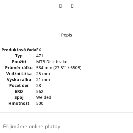
Twitter
Facebook
Popis
Produktová řada
EX
Typ
471
Použití
MTB Disc brake
Průměr ráfku
584 mm (27.5"" / 650B)
Vnitřní šířka
25 mm
Výška ráfku
21 mm
Počet děr
28
ERD
562
Spoj
Welded
Hmotnost
500
Z
á
Přijímáme online platby
p