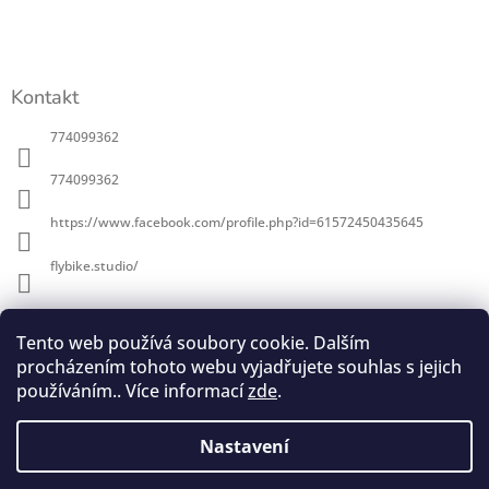
a
t
í
Kontakt
774099362
774099362
https://www.facebook.com/profile.php?id=61572450435645
flybike.studio/
Informace pro vás
Tento web používá soubory cookie. Dalším
procházením tohoto webu vyjadřujete souhlas s jejich
O Flybike
používáním.. Více informací
zde
.
Obchodní podmínky
Podmínky ochrany osobních údajů
Nastavení