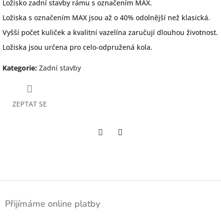
Ložisko zadní stavby rámu s označením MAX.
Ložiska s označením MAX jsou až o 40% odolnější než klasická.
Vyšší počet kuliček a kvalitní vazelína zaručují dlouhou životnost.
Ložiska jsou určena pro celo-odpružená kola.
Kategorie
:
Zadní stavby
ZEPTAT SE
Twitter
Facebook
Z
á
Přijímáme online platby
p
a