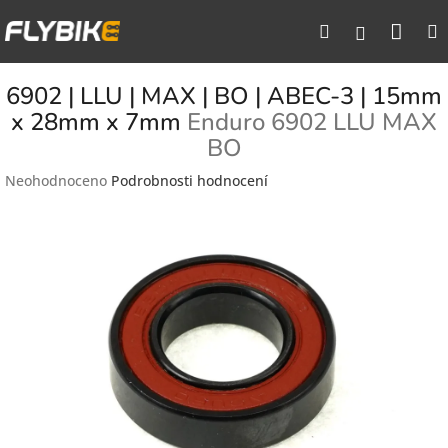
Přejít
Nák
Hledat
na
Přihlášen
obsah
koší
6902 | LLU | MAX | BO | ABEC-3 | 15mm
x 28mm x 7mm
Enduro 6902 LLU MAX
BO
Průměrné
Neohodnoceno
Podrobnosti hodnocení
hodnocení
produktu
je
0,0
z
5
hvězdiček.