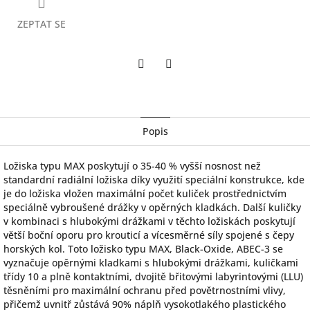
ZEPTAT SE
Twitter
Facebook
Popis
Ložiska typu MAX poskytují o 35-40 % vyšší nosnost než
standardní radiální ložiska díky využití speciální konstrukce, kde
je do ložiska vložen maximální počet kuliček prostřednictvím
speciálně vybroušené drážky v opěrných kladkách. Další kuličky
v kombinaci s hlubokými drážkami v těchto ložiskách poskytují
větší boční oporu pro krouticí a vícesměrné síly spojené s čepy
horských kol. Toto ložisko typu MAX, Black-Oxide, ABEC-3 se
vyznačuje opěrnými kladkami s hlubokými drážkami, kuličkami
třídy 10 a plně kontaktními, dvojitě břitovými labyrintovými (LLU)
těsněními pro maximální ochranu před povětrnostními vlivy,
přičemž uvnitř zůstává 90% náplň vysokotlakého plastického