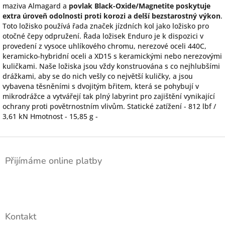
maziva Almagard a
povlak Black-Oxide/Magnetite poskytuje
extra úroveň odolnosti proti korozi a delší bezstarostný výkon
.
Toto ložisko používá řada značek jízdních kol jako ložisko pro
otočné čepy odpružení. Řada ložisek Enduro je k dispozici v
provedení z vysoce uhlíkového chromu, nerezové oceli 440C,
keramicko-hybridní oceli a XD15 s keramickými nebo nerezovými
kuličkami. Naše ložiska jsou vždy konstruována s co nejhlubšími
drážkami, aby se do nich vešly co největší kuličky, a jsou
vybavena těsněními s dvojitým břitem, která se pohybují v
mikrodrážce a vytvářejí tak plný labyrint pro zajištění vynikající
ochrany proti povětrnostním vlivům. Statické zatížení - 812 lbf /
3,61 kN Hmotnost - 15,85 g -
Z
á
Přijímáme online platby
p
a
t
í
Kontakt