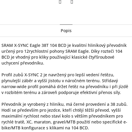
Twitter
Facebook
Popis
SRAM X-SYNC Eagle 38T 104 BCD je kvalitní hliníkový převodník
určený pro 12rychlostní pohony SRAM Eagle. Díky rozteči 104
BCD je vhodný pro kliky používající klasické čtyřšroubové
uchycení převodníku.
Profil zubů X-SYNC 2 je navržený pro lepší vedení řetězu,
plynulejší záběr a vyšší jistotu v náročném terénu. Střídavý
narrow-wide profil pomáhá držet řetěz na převodníku i při jízdě
v rozbitém terénu a zároveň podporuje efektivní přenos síly.
Převodník je vyrobený z hliníku, má černé provedení a 38 zubů.
Hodí se především pro jezdce, kteří chtějí těžší převod, vyšší
maximální rychlost nebo staví kolo s větším převodníkem pro
rychlé tratě, XC, maraton, gravel/MTB použití nebo specifické e-
bike/MTB konfigurace s klikami na 104 BCD.