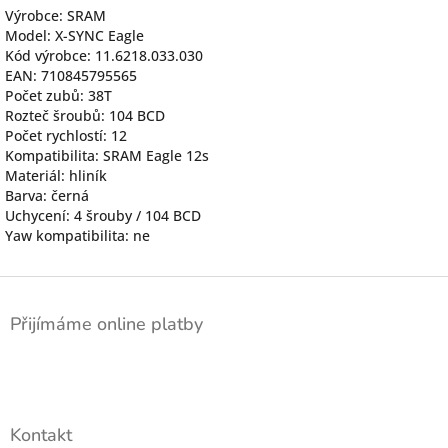
Výrobce: SRAM
Model: X-SYNC Eagle
Kód výrobce: 11.6218.033.030
EAN: 710845795565
Počet zubů: 38T
Rozteč šroubů: 104 BCD
Počet rychlostí: 12
Kompatibilita: SRAM Eagle 12s
Materiál: hliník
Barva: černá
Uchycení: 4 šrouby / 104 BCD
Yaw kompatibilita: ne
Z
á
Přijímáme online platby
p
a
t
í
Kontakt