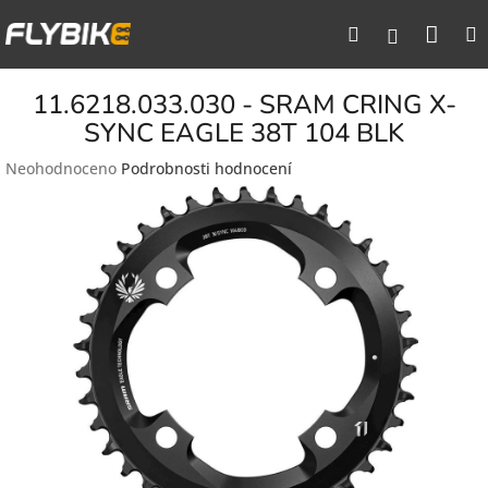
Přejít
Nák
Hledat
na
Přihlášen
obsah
koší
11.6218.033.030 - SRAM CRING X-
SYNC EAGLE 38T 104 BLK
Průměrné
Neohodnoceno
Podrobnosti hodnocení
hodnocení
produktu
je
0,0
z
5
hvězdiček.